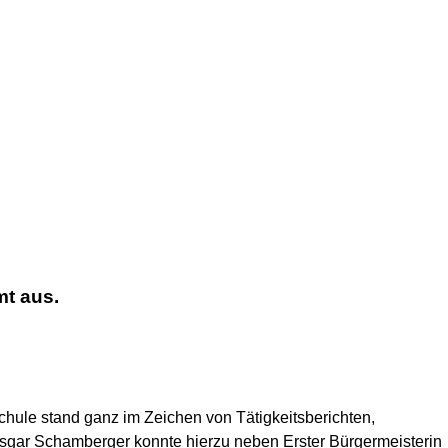
mt aus.
Schule
stand g
anz im Zeichen von Tätigkeitsberichten,
sgar Schamberger konnte hierzu neben Erster Bürgermeisterin